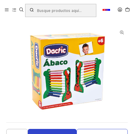
Inicio
Productos
JUGUETERIA
Juegos Didacticos
Juegos de Aprendizaje
ABACO DACTIC jirafa +6