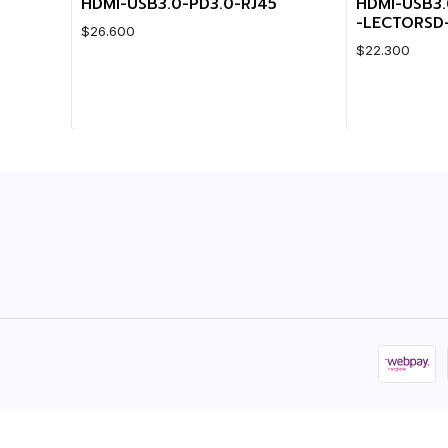
HDMI-USB3.0-PD3.0-RJ45
HDMI-USB3.
-LECTORSD-
$26.600
$22.300
Cantidad
Cantidad