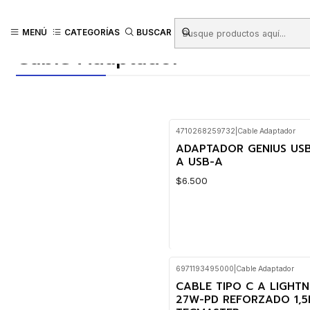
Inicio
Productos
TECNOLOGÍA
Cables
Cable Adaptador
MENÚ
CATEGORÍAS
BUSCAR
Cable Adaptador
4710268259732
|
Cable Adaptador
ADAPTADOR GENIUS US
A USB-A
$6.500
6971193495000
|
Cable Adaptador
Cantidad
CABLE TIPO C A LIGHTN
27W-PD REFORZADO 1,