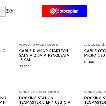
065030849579
|
Cable Adaptador
798302232310
|
C
B-C
CABLE DIVISOR STARTECH
CABLE OTG
SATA A 2 SATA PYO2LSATA
MICRO USB
15 CM
$2.100
$7.600
6971193493419
|
Cable Adaptador
6971193493891
|
C
Cantidad
Cantidad
ING
DOCKING STATION
DOCKING S
5MT
TECMASTER 5 EN 1 USB C A
TECMASTER 