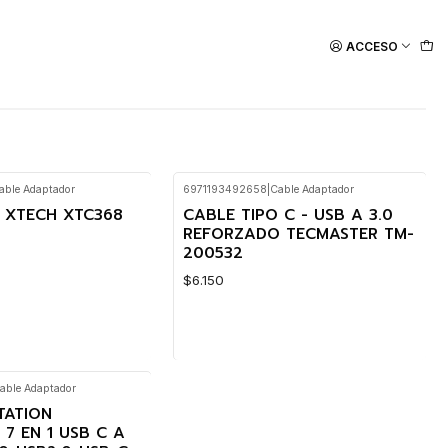
ACCESO
able Adaptador
6971193492658
|
Cable Adaptador
 XTECH XTC368
CABLE TIPO C - USB A 3.0
REFORZADO TECMASTER TM-
200532
$6.150
able Adaptador
Cantidad
TATION
7 EN 1 USB C A