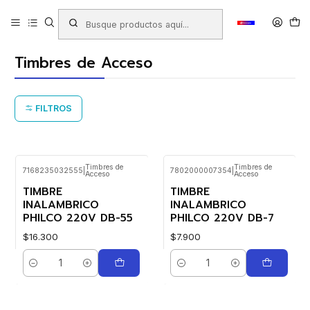
Inicio
Productos
ARTÍCULOS ELECTRÓNICOS
Timbres de Acceso
Timbres de Acceso
FILTROS
Timbres de
Timbres de
7168235032555
|
7802000007354
|
Acceso
Acceso
TIMBRE
TIMBRE
INALAMBRICO
INALAMBRICO
PHILCO 220V DB-55
PHILCO 220V DB-7
$16.300
$7.900
Cantidad
Cantidad