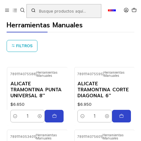
Inicio
Productos
FERRETERÍA
Herramientas Manuales
Herramientas Manuales
FILTROS
Herramientas
Herramientas
7891114075588
|
7891114075595
|
Manuales
Manuales
ALICATE
ALICATE
TRAMONTINA PUNTA
TRAMONTINA CORTE
UNIVERSAL 8''
DIAGONAL 6''
$6.650
$6.950
Cantidad
Cantidad
Herramientas
Herramientas
7891114053401
|
7891114075601
|
Manuales
Manuales