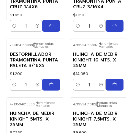
TRAMONTINA PUNTA
TRAMONTINA PUNTA
CRUZ 1/4X6
CRUZ 3/16X4
$1.950
$1.150
Cantidad
Cantidad
Herramientas
Herramientas
7891114010909
|
4713534015087
|
Manuales
Manuales
DESTORNILLADOR
HUINCHA DE MEDIR
TRAMONTINA PUNTA
KINIGHT 10 MTS. X
PALETA 3/16X5
25MM
$1.200
$14.050
Cantidad
Cantidad
Herramientas
Herramientas
4713534010600
|
4713534010112
|
Manuales
Manuales
HUINCHA DE MEDIR
HUINCHA DE MEDIR
KINIGHT 5MTS. X
KINIGHT 7,5MTS. X
25MM
25MM
$7.250
$9.600