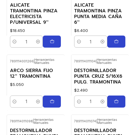
ALICATE
ALICATE
TRAMONTINA PINZA
TRAMONTINA PINZA
ELECTRICISTA
PUNTA MEDIA CAÑA
P/UNIVERSAL 9''
6''
$18.450
$6.400
Cantidad
Cantidad
Herramientas
Herramientas
7891114001266
|
7891114011104
|
Manuales
Manuales
ARCO SIERRA FIJO
DESTORNILLADOR
12'' TRAMONTINA
PUNTA CRUZ 5/16X6
PULG. TRAMONTINA
$5.050
$2.490
Cantidad
Cantidad
Herramientas
Herramientas
7891114011098
|
7891114011074
|
Manuales
Manuales
DESTORNILLADOR
DESTORNILLADOR