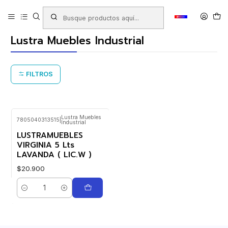
Inicio
Productos
ASEO INDUSTRIAL
Lustra Muebles Industrial
Lustra Muebles Industrial
FILTROS
Lustra Muebles
7805040313515
|
Industrial
LUSTRAMUEBLES
VIRGINIA 5 Lts
LAVANDA ( LIC.W )
$20.900
Cantidad