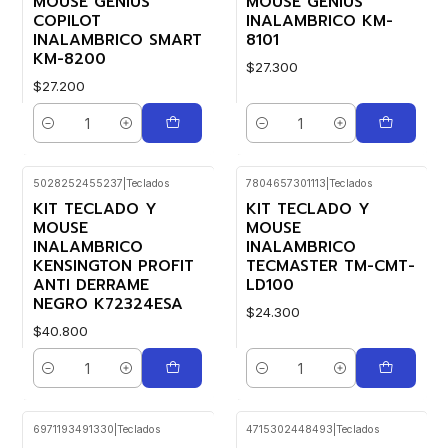
MOUSE GENIUS
MOUSE GENIUS
COPILOT
INALAMBRICO KM-
INALAMBRICO SMART
8101
KM-8200
$27.300
$27.200
Cantidad
Cantidad
5028252455237
|
Teclados
7804657301113
|
Teclados
KIT TECLADO Y
KIT TECLADO Y
MOUSE
MOUSE
INALAMBRICO
INALAMBRICO
KENSINGTON PROFIT
TECMASTER TM-CMT-
ANTI DERRAME
LD100
NEGRO K72324ESA
$24.300
$40.800
Cantidad
Cantidad
6971193491330
|
Teclados
4715302448493
|
Teclados