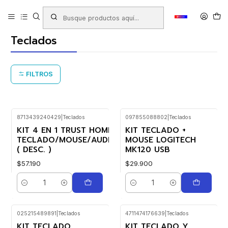
Inicio
Productos
TECNOLOGÍA
Teclados
Teclados
FILTROS
8713439240429
|
Teclados
097855088802
|
Teclados
KIT 4 EN 1 TRUST HOME OFFICE
KIT TECLADO +
TECLADO/MOUSE/AUDIFONO/WEBCAM
MOUSE LOGITECH
( DESC. )
MK120 USB
$57.190
$29.900
Cantidad
Cantidad
025215489891
|
Teclados
4711474176639
|
Teclados
KIT TECLADO
KIT TECLADO Y