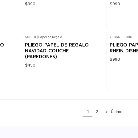
$990
$990
5003111
|
Papel de Regalo
7806610600615
|
Cantidad
Cantidad
LO
PLIEGO PAPEL DE REGALO
PLIEGO PA
NAVIDAD COUCHE
RHEIN DIS
(PAREDONES)
$990
$450
Cantidad
Cantidad
1
2
»
Último