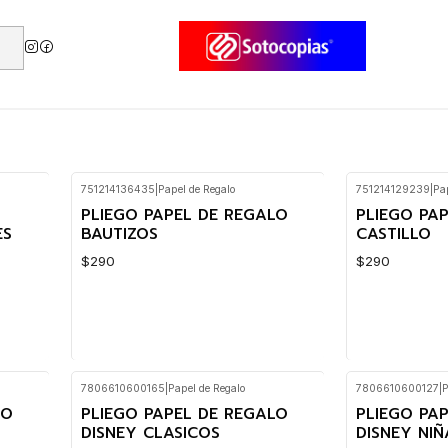
lo
751214136435
|
Papel de Regalo
751214129239
|
Pa
PLIEGO PAPEL DE REGALO
PLIEGO PA
ES
BAUTIZOS
CASTILLO
$290
$290
7806610600165
|
Papel de Regalo
7806610600127
|
P
Cantidad
Cantidad
LO
PLIEGO PAPEL DE REGALO
PLIEGO PA
DISNEY CLASICOS
DISNEY NIÑ