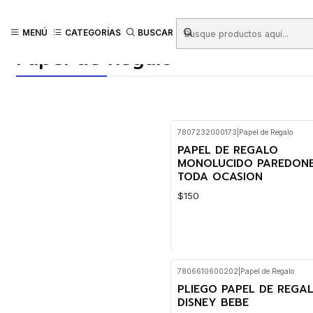
Inicio
Productos
REGALOS
Envoltorio Para Regalos
Papel de Rega
MENÚ
CATEGORÍAS
BUSCAR
Papel de Regalo
7807232000173
|
Papel de Regalo
PAPEL DE REGALO
MONOLUCIDO PAREDON
TODA OCASION
$150
7806610600202
|
Papel de Regalo
Cantidad
PLIEGO PAPEL DE REGA
DISNEY BEBE