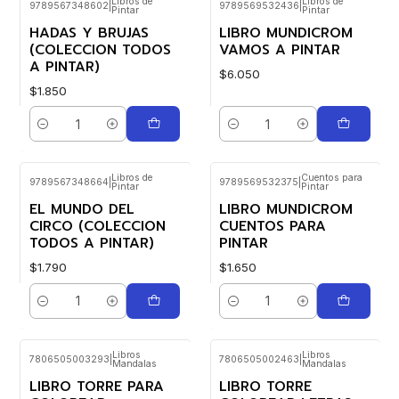
Libros de
Libros de
9789567348602
|
9789569532436
|
Pintar
Pintar
HADAS Y BRUJAS
LIBRO MUNDICROM
(COLECCION TODOS
VAMOS A PINTAR
A PINTAR)
$6.050
$1.850
Cantidad
Cantidad
Libros de
Cuentos para
9789567348664
|
9789569532375
|
Pintar
Pintar
EL MUNDO DEL
LIBRO MUNDICROM
CIRCO (COLECCION
CUENTOS PARA
TODOS A PINTAR)
PINTAR
$1.790
$1.650
Cantidad
Cantidad
Libros
Libros
7806505003293
|
7806505002463
|
Mandalas
Mandalas
LIBRO TORRE PARA
LIBRO TORRE