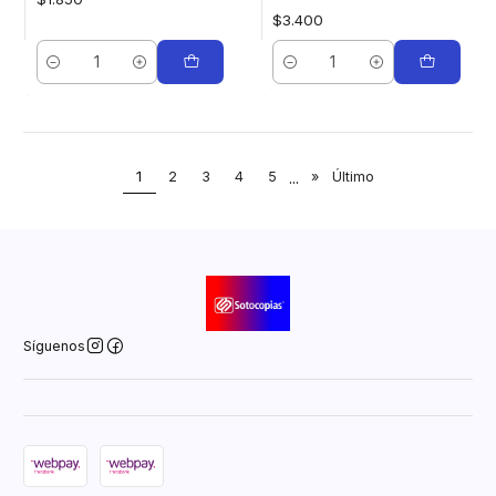
$3.400
Cantidad
Cantidad
1
2
3
4
5
...
»
Último
Síguenos