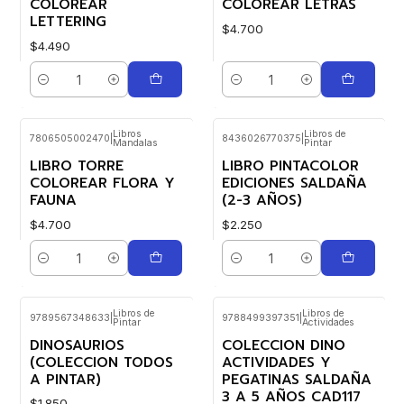
COLOREAR
COLOREAR LETRAS
LETTERING
$4.700
$4.490
Cantidad
Cantidad
Libros
Libros de
7806505002470
|
8436026770375
|
Mandalas
Pintar
LIBRO TORRE
LIBRO PINTACOLOR
COLOREAR FLORA Y
EDICIONES SALDAÑA
FAUNA
(2-3 AÑOS)
$4.700
$2.250
Cantidad
Cantidad
Libros de
Libros de
9789567348633
|
9788499397351
|
Pintar
Actividades
DINOSAURIOS
COLECCION DINO
(COLECCION TODOS
ACTIVIDADES Y
A PINTAR)
PEGATINAS SALDAÑA
3 A 5 AÑOS CAD117
$1.850