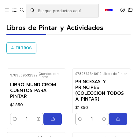
Inicio
Productos
LIBRERIA
Libros
Libros de Pintar y Actividades
Libros de Pintar y Actividades
FILTROS
Cuentos para
9789567348619
|
Libros de Pintar
9789569532399
|
Pintar
PRINCESAS Y
LIBRO MUNDICROM
PRINCIPES
CUENTOS PARA
(COLECCION TODOS
PINTAR
A PINTAR)
$1.850
$1.850
Cantidad
Cantidad