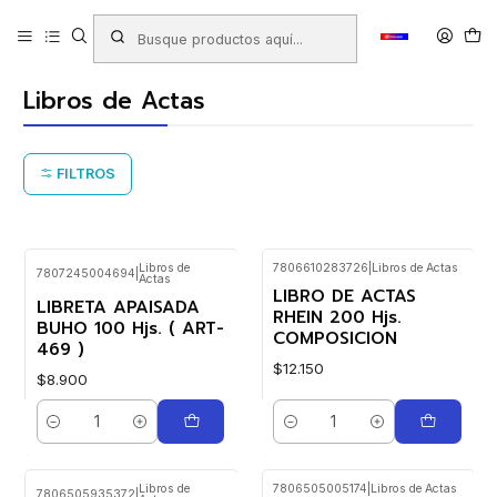
Inicio
Productos
LIBRERIA
Libros
Libros Contables
Libros de Actas
Libros de Actas
FILTROS
Libros de
7806610283726
|
Libros de Actas
7807245004694
|
Actas
LIBRO DE ACTAS
LIBRETA APAISADA
RHEIN 200 Hjs.
BUHO 100 Hjs. ( ART-
COMPOSICION
469 )
$12.150
$8.900
Cantidad
Cantidad
Libros de
7806505005174
|
Libros de Actas
7806505935372
|