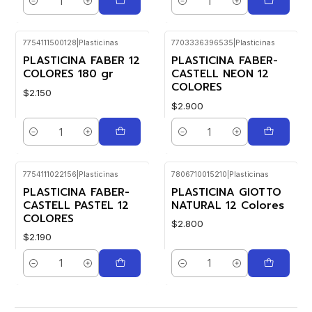
Cantidad
Cantidad
7754111500128
|
Plasticinas
7703336396535
|
Plasticinas
PLASTICINA FABER 12
PLASTICINA FABER-
COLORES 180 gr
CASTELL NEON 12
COLORES
$2.150
$2.900
Cantidad
Cantidad
7754111022156
|
Plasticinas
7806710015210
|
Plasticinas
PLASTICINA FABER-
PLASTICINA GIOTTO
CASTELL PASTEL 12
NATURAL 12 Colores
COLORES
$2.800
$2.190
Cantidad
Cantidad