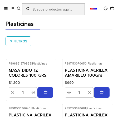
Inicio
Productos
LIBRERIA
Escolar
Plasticinas - Masas - Greda - Modelaje
Plasticinas
Plasticinas
FILTROS
7896931870835
|
Plasticinas
7891153070650
|
Plasticinas
MASA DIDO 12
PLASTICINA ACRILEX
COLORES 180 GRS.
AMARILLO 100Grs
$1.200
$990
Cantidad
Cantidad
7891153070643
|
Plasticinas
7891153070681
|
Plasticinas
PLASTICINA ACRILEX
PLASTICINA ACRILEX