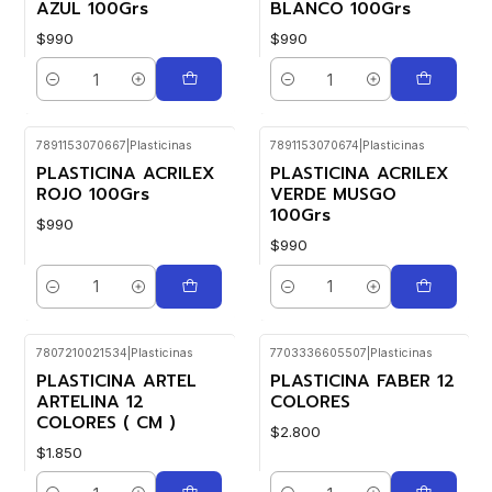
AZUL 100Grs
BLANCO 100Grs
$990
$990
Cantidad
Cantidad
7891153070667
|
Plasticinas
7891153070674
|
Plasticinas
PLASTICINA ACRILEX
PLASTICINA ACRILEX
ROJO 100Grs
VERDE MUSGO
100Grs
$990
$990
Cantidad
Cantidad
7807210021534
|
Plasticinas
7703336605507
|
Plasticinas
PLASTICINA ARTEL
PLASTICINA FABER 12
ARTELINA 12
COLORES
COLORES ( CM )
$2.800
$1.850