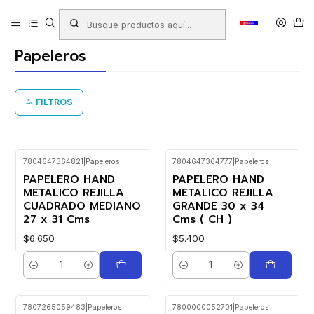
Inicio
Productos
LIBRERIA
Oficina
Papeleros
Papeleros
FILTROS
7804647364821
|
Papeleros
7804647364777
|
Papeleros
PAPELERO HAND
PAPELERO HAND
METALICO REJILLA
METALICO REJILLA
CUADRADO MEDIANO
GRANDE 30 x 34
27 x 31 Cms
Cms ( CH )
$6.650
$5.400
Cantidad
Cantidad
7807265059483
|
Papeleros
7800000052701
|
Papeleros