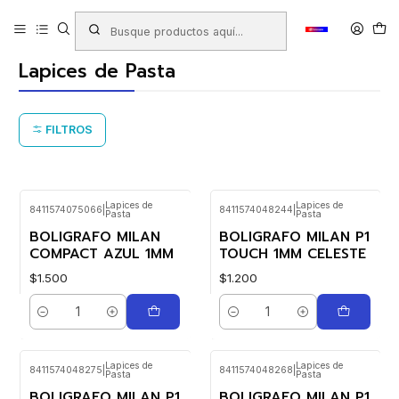
Inicio
Productos
LAPICES
Lapices de Pasta
Lapices de Pasta
FILTROS
Lapices de
Lapices de
8411574075066
|
8411574048244
|
Pasta
Pasta
BOLIGRAFO MILAN
BOLIGRAFO MILAN P1
COMPACT AZUL 1MM
TOUCH 1MM CELESTE
$1.500
$1.200
Cantidad
Cantidad
Lapices de
Lapices de
8411574048275
|
8411574048268
|
Pasta
Pasta
BOLIGRAFO MILAN P1
BOLIGRAFO MILAN P1