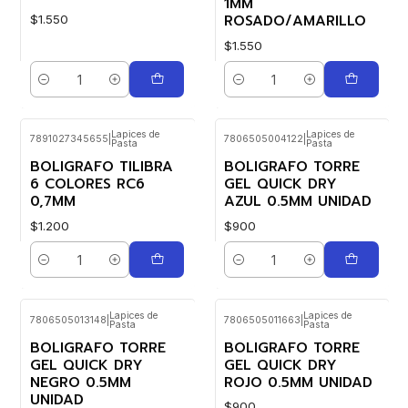
1MM
ROSADO/AMARILLO
$1.550
$1.550
Cantidad
Cantidad
Lapices de
Lapices de
7891027345655
|
7806505004122
|
Pasta
Pasta
BOLIGRAFO TILIBRA
BOLIGRAFO TORRE
6 COLORES RC6
GEL QUICK DRY
0,7MM
AZUL 0.5MM UNIDAD
$1.200
$900
Cantidad
Cantidad
Lapices de
Lapices de
7806505013148
|
7806505011663
|
Pasta
Pasta
BOLIGRAFO TORRE
BOLIGRAFO TORRE
GEL QUICK DRY
GEL QUICK DRY
NEGRO 0.5MM
ROJO 0.5MM UNIDAD
UNIDAD
$900