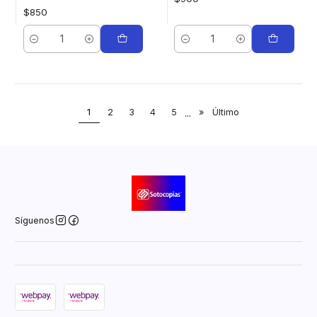
$850
Cantidad
Cantidad
1
2
3
4
5
...
»
Último
Síguenos