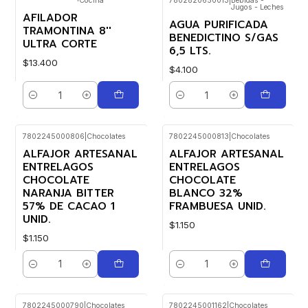
Cocina
7802820650013
|
Bebidas -
Jugos - Leches
AFILADOR
AGUA PURIFICADA
TRAMONTINA 8''
BENEDICTINO S/GAS
ULTRA CORTE
6,5 LTS.
$13.400
$4.100
Cantidad
Cantidad
7802245000806
|
Chocolates
7802245000813
|
Chocolates
Nuevo
ALFAJOR ARTESANAL
ALFAJOR ARTESANAL
ENTRELAGOS
ENTRELAGOS
CHOCOLATE
CHOCOLATE
NARANJA BITTER
BLANCO 32%
57% DE CACAO 1
FRAMBUESA UNID.
UNID.
$1.150
$1.150
Cantidad
Cantidad
7802245000790
|
Chocolates
7802245001162
|
Chocolates