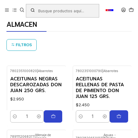
Inicio
Productos
ALMACEN
ALMACEN
FILTROS
7802351000820
|
Abarrotes
7802351000790
|
Abarrotes
ACEITUNAS NEGRAS
ACEITUNAS
DESCAROZADAS DON
RELLENAS DE PASTA
JUAN 250 GRS.
DE PIMIENTO DON
JUAN 125 GRS.
$2.950
$2.450
Cantidad
Cantidad
Menaje de
Aguas -
7891112068377
|