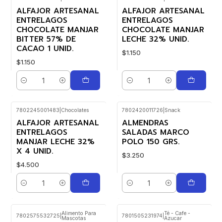
Nuevo
Nuevo
ALFAJOR ARTESANAL
ALFAJOR ARTESANAL
ENTRELAGOS
ENTRELAGOS
CHOCOLATE MANJAR
CHOCOLATE MANJAR
BITTER 57% DE
LECHE 32% UNID.
CACAO 1 UNID.
$1.150
$1.150
Cantidad
Cantidad
7802245001483
|
Chocolates
7802420011726
|
Snack
Nuevo
ALFAJOR ARTESANAL
ALMENDRAS
ENTRELAGOS
SALADAS MARCO
MANJAR LECHE 32%
POLO 150 GRS.
X 4 UNID.
$3.250
$4.500
Cantidad
Cantidad
Alimento Para
Té - Cafe -
7802575532725
|
7801505231974
|
Mascotas
Azucar