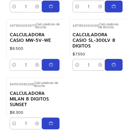
Cantidad
Cantidad
Calculadoras de
Calculadoras
4971850093077
|
4971850093046
|
Bolsillo
de Bolsillo
CALCULADORA
CALCULADORA
CASIO MW-5V-WE
CASIO SL-300LV 8
DIGITOS
$9.500
$7.550
Cantidad
Cantidad
Calculadoras de
8411574081296
|
Bolsillo
CALCULADORA
MILAN 8 DIGITOS
SUNSET
$8.300
Cantidad