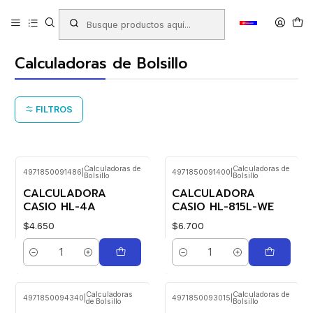
Inicio
Productos
ARTÍCULOS ELECTRÓNICOS
Calculadoras
Calculadoras de Bolsillo
Calculadoras de Bolsillo
FILTROS
Calculadoras de
Calculadoras de
4971850091486
|
4971850091400
|
Bolsillo
Bolsillo
CALCULADORA
CALCULADORA
CASIO HL-4A
CASIO HL-815L-WE
$4.650
$6.700
Cantidad
Cantidad
Calculadoras
Calculadoras de
4971850094340
|
4971850093015
|
de Bolsillo
Bolsillo