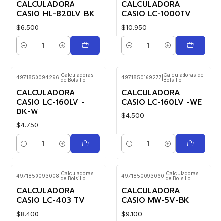
CALCULADORA
CALCULADORA
CASIO HL-820LV BK
CASIO LC-1000TV
$6.500
$10.950
Cantidad
Cantidad
Calculadoras
Calculadoras de
4971850094296
|
4971850169277
|
de Bolsillo
Bolsillo
CALCULADORA
CALCULADORA
CASIO LC-160LV -
CASIO LC-160LV -WE
BK-W
$4.500
$4.750
Cantidad
Cantidad
Calculadoras
Calculadoras
4971850093008
|
4971850093060
|
de Bolsillo
de Bolsillo
CALCULADORA
CALCULADORA
CASIO LC-403 TV
CASIO MW-5V-BK
$8.400
$9.100