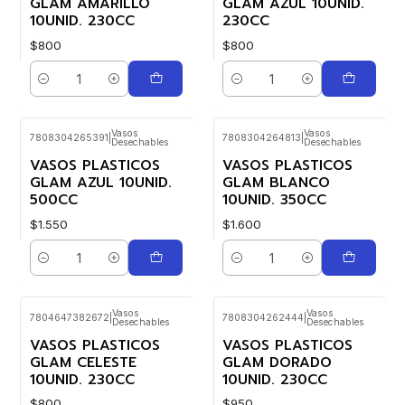
GLAM AMARILLO
GLAM AZUL 10UNID.
10UNID. 230CC
230CC
$800
$800
Cantidad
Cantidad
Vasos
Vasos
7808304265391
|
7808304264813
|
Desechables
Desechables
VASOS PLASTICOS
VASOS PLASTICOS
GLAM AZUL 10UNID.
GLAM BLANCO
500CC
10UNID. 350CC
$1.550
$1.600
Cantidad
Cantidad
Vasos
Vasos
7804647382672
|
7808304262444
|
Desechables
Desechables
VASOS PLASTICOS
VASOS PLASTICOS
GLAM CELESTE
GLAM DORADO
10UNID. 230CC
10UNID. 230CC
$800
$950