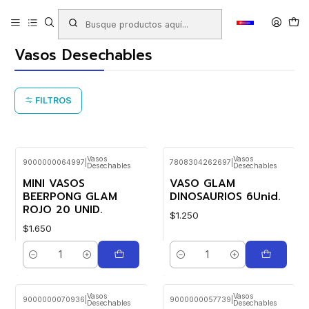
Inicio
Productos
COTILLÓN
Vasos Desechables
Vasos Desechables
FILTROS
Vasos
Vasos
9000000064997
|
7808304262697
|
Desechables
Desechables
MINI VASOS
VASO GLAM
BEERPONG GLAM
DINOSAURIOS 6Unid.
ROJO 20 UNID.
$1.250
$1.650
Cantidad
Cantidad
Vasos
Vasos
9000000070936
|
9000000057739
|
Desechables
Desechables