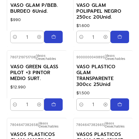
VASO GLAM P/BEB.
VASO GLAM
BURDEO 6Unid.
POLIPAPEL NEGRO
250cc 20Unid.
$990
$1.600
Cantidad
Cantidad
Vasos
Vasos
7807219751708
|
9000000049895
|
Desechables
Desechables
VASO GREEN GLASS
VASO PLASTICO
PILOT +3 PINTOR
GLAM
MEDIO SURT.
TRANSPARENTE
300cc 25Unid
$12.990
$1.500
Cantidad
Cantidad
Vasos
Vasos
7804647382658
|
7804647382665
|
Desechables
Desechables
VASOS PLASTICOS
VASOS PLASTICOS