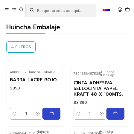
Inicio
Productos
LIBRERIA
Cintas Adhesivas - Scotch
Huincha Embalaje
Huincha Embalaje
FILTROS
40088802
|
Huincha Embalaje
Huincha
7804656457538
|
Embalaje
BARRA LACRE ROJO
CINTA ADHESIVA
SELLOCINTA PAPEL
$850
KRAFT 48 X 100MTS.
$3.390
Cantidad
Cantidad
Huincha
Huincha
7804656457521
|
7805070001765
|