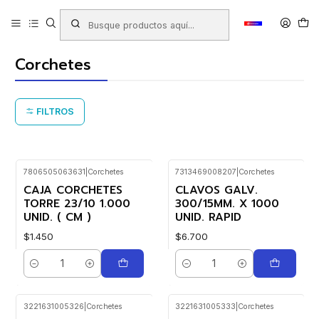
Inicio
Productos
LIBRERIA
Oficina
Artículos de Escritorio
Metales
Corchetes
Corchetes
FILTROS
7806505063631
|
Corchetes
7313469008207
|
Corchetes
CAJA CORCHETES
CLAVOS GALV.
TORRE 23/10 1.000
300/15MM. X 1000
UNID. ( CM )
UNID. RAPID
$1.450
$6.700
Cantidad
Cantidad
3221631005326
|
Corchetes
3221631005333
|
Corchetes