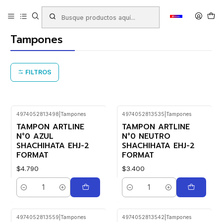
Inicio
Productos
TIMBRES - TAMPONES - TINTAS
Tampones
Tampones
FILTROS
4974052813498
|
Tampones
4974052813535
|
Tampones
TAMPON ARTLINE
TAMPON ARTLINE
N°0 AZUL
N°0 NEUTRO
SHACHIHATA EHJ-2
SHACHIHATA EHJ-2
FORMAT
FORMAT
$4.790
$3.400
Cantidad
Cantidad
4974052813559
|
Tampones
4974052813542
|
Tampones