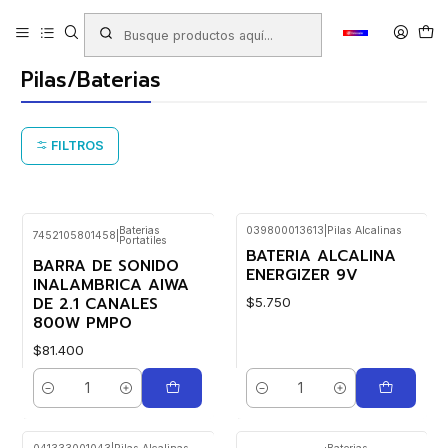
Inicio
Productos
ARTÍCULOS ELECTRÓNICOS
Pilas/Baterias
Pilas/Baterias
FILTROS
Baterias
039800013613
|
Pilas Alcalinas
7452105801458
|
Portatiles
BATERIA ALCALINA
BARRA DE SONIDO
ENERGIZER 9V
INALAMBRICA AIWA
DE 2.1 CANALES
$5.750
800W PMPO
$81.400
Cantidad
Cantidad