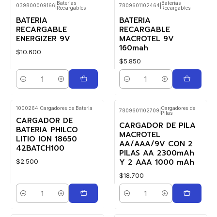
Baterias
Baterias
039800009166
|
7809601102464
|
Recargables
Recargables
BATERIA
BATERIA
RECARGABLE
RECARGABLE
ENERGIZER 9V
MACROTEL 9V
160mah
$10.600
$5.850
Cantidad
Cantidad
1000264
|
Cargadores de Bateria
Cargadores de
7809601102709
|
Pilas
CARGADOR DE
CARGADOR DE PILA
BATERIA PHILCO
MACROTEL
LITIO ION 18650
AA/AAA/9V CON 2
42BATCH100
PILAS AA 2300mAh
Y 2 AAA 1000 mAh
$2.500
$18.700
Cantidad
Cantidad