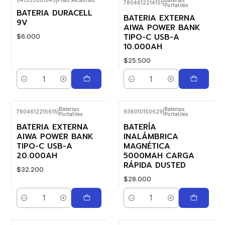
041333001043
|
Pilas Alcalinas
Baterias
7804612214151
|
Portatiles
Nuevo
BATERIA DURACELL
BATERIA EXTERNA
9V
AIWA POWER BANK
TIPO-C USB-A
$6.000
10.000AH
$25.500
Cantidad
Cantidad
Baterias
Baterias
7804612215615
|
936010150629
|
Portatiles
Portatiles
BATERIA EXTERNA
BATERÍA
AIWA POWER BANK
INALÁMBRICA
TIPO-C USB-A
MAGNÉTICA
20.000AH
5000MAH CARGA
RÁPIDA DUSTED
$32.200
$28.000
Cantidad
Cantidad