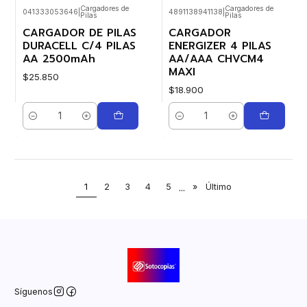
Cargadores de
Cargadores de
041333053646
|
4891138941138
|
Pilas
Pilas
CARGADOR DE PILAS
CARGADOR
DURACELL C/4 PILAS
ENERGIZER 4 PILAS
AA 2500mAh
AA/AAA CHVCM4
MAXI
$25.850
$18.900
Cantidad
Cantidad
1
2
3
4
5
...
»
Último
Síguenos