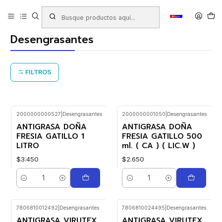
Inicio
Productos
ASEO HOGAR
Desengrasantes
Desengrasantes
FILTROS
2000000000527
|
Desengrasantes
2000000001050
|
Desengrasantes
ANTIGRASA DOÑA
ANTIGRASA DOÑA
FRESIA GATILLO 1
FRESIA GATILLO 500
LITRO
ml. ( CA ) ( LIC.W )
$3.450
$2.650
Cantidad
Cantidad
7806810012492
|
Desengrasantes
7806810024495
|
Desengrasantes
ANTIGRASA VIRUTEX
ANTIGRASA VIRUTEX