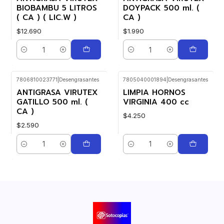
BIOBAMBU 5 LITROS
DOYPACK 500 ml. (
( CA ) ( LIC.W )
CA )
$12.690
$1.990
Cantidad
Cantidad
7806810023771
|
Desengrasantes
7805040001894
|
Desengrasantes
Nuevo
ANTIGRASA VIRUTEX
LIMPIA HORNOS
GATILLO 500 ml. (
VIRGINIA 400 cc
CA )
$4.250
$2.590
Cantidad
Cantidad