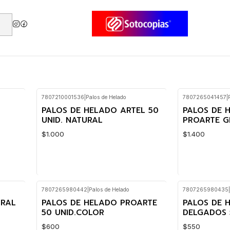
7807210001536
|
Palos de Helado
7807265041457
|
PALOS DE HELADO ARTEL 50
PALOS DE 
UNID. NATURAL
PROARTE G
$1.000
$1.400
7807265980442
|
Palos de Helado
7807265980435
|
Cantidad
Cantidad
URAL
PALOS DE HELADO PROARTE
PALOS DE 
50 UNID.COLOR
DELGADOS 
$600
$550