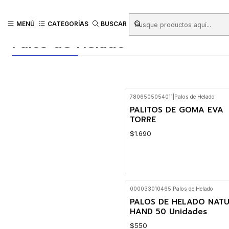
Inicio
Productos
LIBRERIA
Manualidades
Palos de Helado
MENÚ
CATEGORÍAS
BUSCAR
Palos de Helado
7806505054011
|
Palos de Helado
PALITOS DE GOMA EVA
TORRE
$1.690
000033010465
|
Palos de Helado
Cantidad
PALOS DE HELADO NAT
HAND 50 Unidades
$550