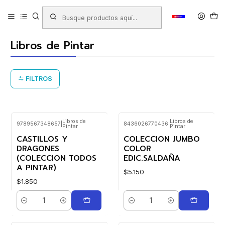
Inicio
Productos
LIBRERIA
Libros
Libros de Pintar y Actividades
Libros de Pintar
Libros de Pintar
FILTROS
Libros de
Libros de
9789567348657
|
8436026770436
|
Pintar
Pintar
CASTILLOS Y
COLECCION JUMBO
DRAGONES
COLOR
(COLECCION TODOS
EDIC.SALDAÑA
A PINTAR)
$5.150
$1.850
Cantidad
Cantidad