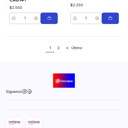
$2.250
$2.550
Cantidad
Cantidad
1
2
»
Último
Síguenos