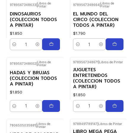
Libros de
Libros de
9789567348633
|
9789567348664
|
Pintar
Pintar
DINOSAURIOS
EL MUNDO DEL
(COLECCION TODOS
CIRCO (COLECCION
A PINTAR)
TODOS A PINTAR)
$1.850
$1.790
Cantidad
Cantidad
Libros de
9789567348671
|
Libros de Pintar
9789567348602
|
Pintar
JUGUETES
HADAS Y BRUJAS
ENTRETENIDOS
(COLECCION TODOS
(COLECCION TODOS
A PINTAR)
A PINTAR)
$1.850
$1.850
Cantidad
Cantidad
Libros de
9788491789147
|
Libros de Pintar
7806505035881
|
Pintar
LIBRO MEGA PEGA