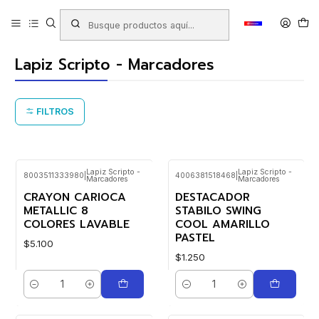
Inicio
Productos
LIBRERIA
Escolar
Lapices para Pintar
Lapiz Scripto - Marcadores
Lapiz Scripto - Marcadores
FILTROS
Lapiz Scripto -
Lapiz Scripto -
8003511333980
|
4006381518468
|
Marcadores
Marcadores
CRAYON CARIOCA
DESTACADOR
METALLIC 8
STABILO SWING
COLORES LAVABLE
COOL AMARILLO
PASTEL
$5.100
$1.250
Cantidad
Cantidad