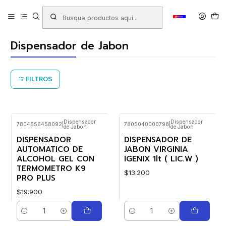
Inicio
Productos
ASEO Y PROTECCIÓN PERSONAL
Jabones
Dispensador de Jabon
Dispensador de Jabon
FILTROS
Dispensador
Dispensador
7804656458092
|
7805040000798
|
de Jabon
de Jabon
DISPENSADOR
DISPENSADOR DE
AUTOMATICO DE
JABON VIRGINIA
ALCOHOL GEL CON
IGENIX 1lt ( LIC.W )
TERMOMETRO K9
$13.200
PRO PLUS
$19.900
Cantidad
Cantidad