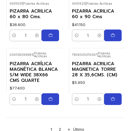
4001431
|
Pizarras Acrilicas
4001420
|
Pizarras Acrilicas
PIZARRA ACRILICA
PIZARRA ACRILICA
60 x 80 Cms.
60 x 90 Cms
$36.600
$41.150
Cantidad
Cantidad
Pizarras
Pizarras
034138299883
|
7806505015067
|
Acrilicas
Acrilicas
PIZARRA ACRÍLICA
PIZARRA ACRILICA
MAGNÉTICA BLANCA
MAGNETICA TORRE
S/M WIDE 38X66
28 X 35,6CMS. (CM)
CMS QUARTE
$5.950
$77.400
Cantidad
Cantidad
1
2
»
Último