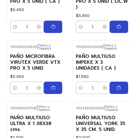
PRO X 5 UNID ( CA )
PRO X 5 UNID ( LIC.W
)
$5.450
$5.450
Cantidad
Cantidad
Paños y
Paños y
7806810006835
|
7806810023658
|
Traperos
Traperos
PAÑO MICROFIBRA
PAÑO MULTIUSO
VIRUTEX VERDE VTX
IMPEKE X 3
PRO X 5 UNID
UNIDADES ( CA )
$5.450
$1.590
Cantidad
Cantidad
Paños y
Paños y
7806810007108
|
5903355000860
|
Traperos
Traperos
PAÑO MULTIUSO
PAÑO MULTIUSO
ULTRA X 1 38X38
UNIVERSAL YORK 35
cms.
X 35 CM. 5 UNID.
$1.700
$2.000