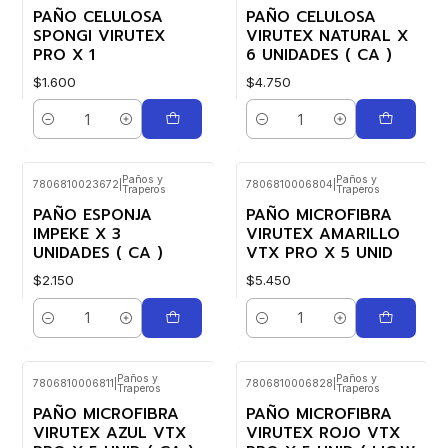
PAÑO CELULOSA
PAÑO CELULOSA
SPONGI VIRUTEX
VIRUTEX NATURAL X
PRO X 1
6 UNIDADES ( CA )
$1.600
$4.750
Cantidad
Cantidad
Paños y
Paños y
7806810023672
|
7806810006804
|
Traperos
Traperos
PAÑO ESPONJA
PAÑO MICROFIBRA
IMPEKE X 3
VIRUTEX AMARILLO
UNIDADES ( CA )
VTX PRO X 5 UNID
$2.150
$5.450
Cantidad
Cantidad
Paños y
Paños y
7806810006811
|
7806810006828
|
Traperos
Traperos
PAÑO MICROFIBRA
PAÑO MICROFIBRA
VIRUTEX AZUL VTX
VIRUTEX ROJO VTX