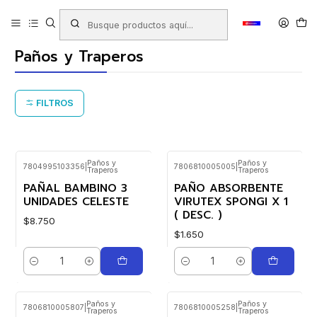
Inicio
Productos
ASEO HOGAR
Paños y Traperos
Paños y Traperos
FILTROS
Paños y
Paños y
7804995103356
|
7806810005005
|
Traperos
Traperos
PAÑAL BAMBINO 3
PAÑO ABSORBENTE
UNIDADES CELESTE
VIRUTEX SPONGI X 1
( DESC. )
$8.750
$1.650
Cantidad
Cantidad
Paños y
Paños y
7806810005807
|
7806810005258
|
Traperos
Traperos