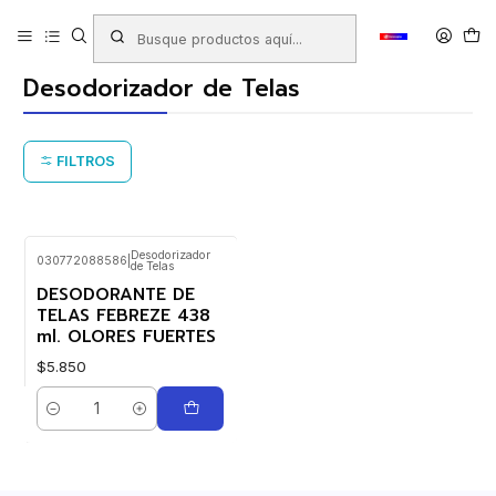
Inicio
Productos
ASEO HOGAR
Desodorizador de Telas
Desodorizador de Telas
FILTROS
Desodorizador
030772088586
|
de Telas
DESODORANTE DE
TELAS FEBREZE 438
ml. OLORES FUERTES
$5.850
Cantidad