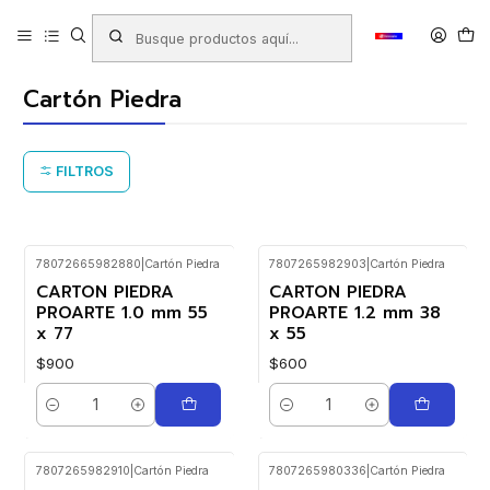
Inicio
Productos
LIBRERIA
Papeles y Cartones
Cartones
Cartón Piedra
Cartón Piedra
FILTROS
78072665982880
|
Cartón Piedra
7807265982903
|
Cartón Piedra
CARTON PIEDRA
CARTON PIEDRA
PROARTE 1.0 mm 55
PROARTE 1.2 mm 38
x 77
x 55
$900
$600
Cantidad
Cantidad
7807265982910
|
Cartón Piedra
7807265980336
|
Cartón Piedra