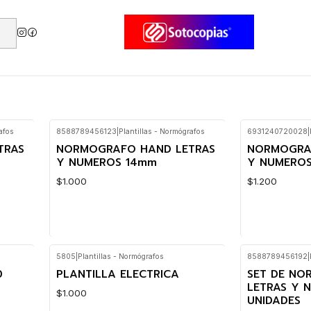
Plantillas - Normógrafos
afos
8588789456123
|
Plantillas - Normógrafos
6931240720028
|
TRAS
NORMOGRAFO HAND LETRAS
NORMOGRA
Y NUMEROS 14mm
Y NUMERO
$1.000
$1.200
5805
|
Plantillas - Normógrafos
8588789456192
|
Cantidad
Cantidad
0
PLANTILLA ELECTRICA
SET DE N
LETRAS Y 
$1.000
UNIDADES