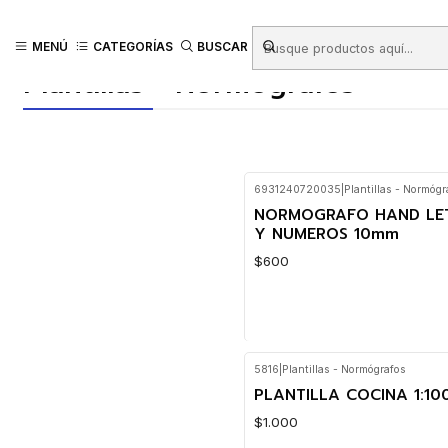
Inicio
Productos
LIBRERIA
Escolar
Reglas - Escuadras - Geometría
MENÚ
CATEGORÍAS
BUSCAR
Plantillas - Normógrafos
6931240720035
|
Plantillas - Normógr
NORMOGRAFO HAND LE
Y NUMEROS 10mm
$600
5816
|
Plantillas - Normógrafos
Cantidad
PLANTILLA COCINA 1:10
$1.000