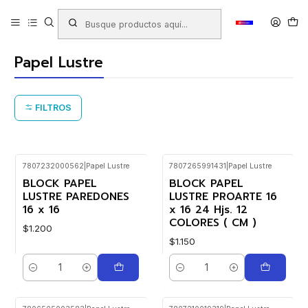
Inicio
Productos
LIBRERIA
Papeles y Cartones
Papelería en Pliegos
Papel Lustre
Papel Lustre
FILTROS
7807232000562
|
Papel Lustre
7807265991431
|
Papel Lustre
BLOCK PAPEL
BLOCK PAPEL
LUSTRE PAREDONES
LUSTRE PROARTE 16
16 x 16
x 16 24 Hjs. 12
COLORES ( CM )
$1.200
$1.150
Cantidad
Cantidad