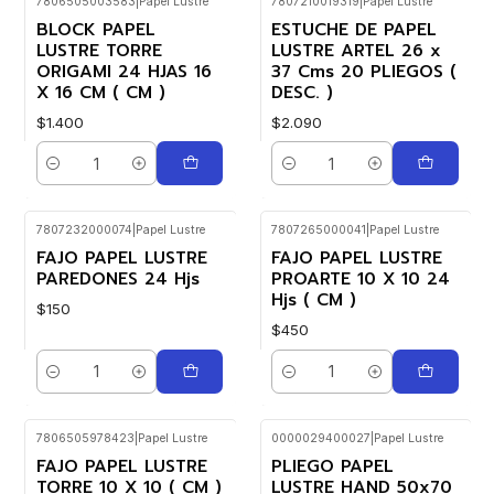
7806505003583
|
Papel Lustre
7807210019319
|
Papel Lustre
BLOCK PAPEL
ESTUCHE DE PAPEL
LUSTRE TORRE
LUSTRE ARTEL 26 x
ORIGAMI 24 HJAS 16
37 Cms 20 PLIEGOS (
X 16 CM ( CM )
DESC. )
$1.400
$2.090
Cantidad
Cantidad
7807232000074
|
Papel Lustre
7807265000041
|
Papel Lustre
FAJO PAPEL LUSTRE
FAJO PAPEL LUSTRE
PAREDONES 24 Hjs
PROARTE 10 X 10 24
Hjs ( CM )
$150
$450
Cantidad
Cantidad
7806505978423
|
Papel Lustre
0000029400027
|
Papel Lustre
FAJO PAPEL LUSTRE
PLIEGO PAPEL
TORRE 10 X 10 ( CM )
LUSTRE HAND 50x70