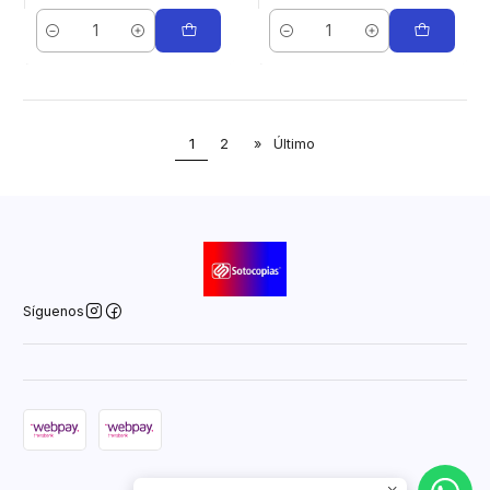
Cantidad
Cantidad
1
2
»
Último
Síguenos
2026 Sotocopias Online.