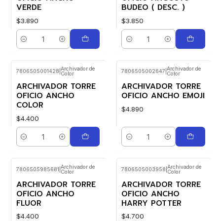
VERDE
BUDEO ( DESC. )
$3.890
$3.850
Cantidad
Cantidad
Archivador de
Archivador de
7806505001428
|
7806505002647
|
Color
Color
ARCHIVADOR TORRE
ARCHIVADOR TORRE
OFICIO ANCHO
OFICIO ANCHO EMOJI
COLOR
$4.890
$4.400
Cantidad
Cantidad
Archivador de
Archivador de
7806505985681
|
7806505003958
|
Color
Color
ARCHIVADOR TORRE
ARCHIVADOR TORRE
OFICIO ANCHO
OFICIO ANCHO
FLUOR
HARRY POTTER
$4.400
$4.700