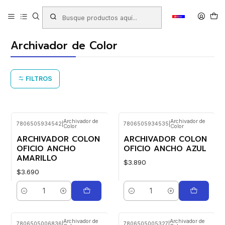
Inicio
Productos
LIBRERIA
Oficina
Archivo
Archivadores
Archivador de Color
Archivador de Color
FILTROS
Archivador de
Archivador de
7806505934542
|
7806505934535
|
Color
Color
ARCHIVADOR COLON
ARCHIVADOR COLON
OFICIO ANCHO
OFICIO ANCHO AZUL
AMARILLO
$3.890
$3.690
Cantidad
Cantidad
Archivador de
Archivador de
7806505006836
|
7806505005327
|