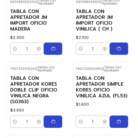
Tablas con
Tablas con
6970880593432
|
6970880596112
|
Apretador
Apretador
TABLA CON
TABLA CON
APRETADOR JM
APRETADOR JM
IMPORT OFICIO
IMPORT OFICIO
MADERA
VINILICA ( CH )
$2.300
$2.100
Cantidad
Cantidad
Tablas con
Tablas con
7807209516263
|
7807209003893
|
Apretador
Apretador
TABLA CON
TABLA CON
APRETADOR KORES
APRETADOR SIMPLE
DOBLE CLIP OFICIO
KORES OFICIO
VINILICA NEGRA
VINILICA AZUL (FL53)
(S0363)
$1.600
$3.950
Cantidad
Cantidad