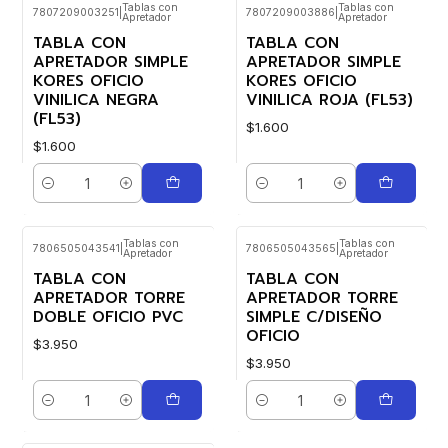
Tablas con
Tablas con
7807209003251
|
7807209003886
|
Apretador
Apretador
TABLA CON
TABLA CON
APRETADOR SIMPLE
APRETADOR SIMPLE
KORES OFICIO
KORES OFICIO
VINILICA NEGRA
VINILICA ROJA (FL53)
(FL53)
$1.600
$1.600
Cantidad
Cantidad
Tablas con
Tablas con
7806505043541
|
7806505043565
|
Apretador
Apretador
TABLA CON
TABLA CON
APRETADOR TORRE
APRETADOR TORRE
DOBLE OFICIO PVC
SIMPLE C/DISEÑO
OFICIO
$3.950
$3.950
Cantidad
Cantidad