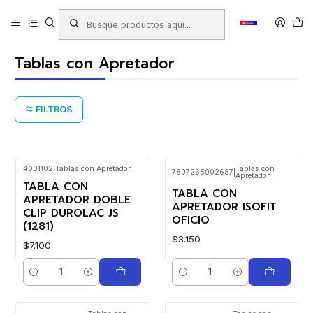
Inicio
Productos
LIBRERIA
Oficina
Carpetas
Tablas con Apretador
Tablas con Apretador
FILTROS
4001102
|
Tablas con Apretador
Tablas con
7807265002687
|
Apretador
TABLA CON
TABLA CON
APRETADOR DOBLE
APRETADOR ISOFIT
CLIP DUROLAC JS
OFICIO
(1281)
$3.150
$7.100
Cantidad
Cantidad