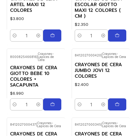
ARTEL MAXI 12
ESCOLAR GIOTTO
COLORES
MAXI 12 COLORES (
CM )
$3.800
$2.350
Cantidad
Cantidad
Crayones-
Crayones-
8412027000420
|
8000825466816
|
Lapices de
Lapices de Cera
Cera
CRAYONES DE CERA
CRAYONES DE CERA
JUMBO JOVI 12
GIOTTO BEBE 10
COLORES
COLORES +
SACAPUNTA
$2.400
$6.990
Cantidad
Cantidad
Crayones-
Crayones-
8412027000437
|
8412027000345
|
Lapices de Cera
Lapices de Cera
CRAYONES DE CERA
CRAYONES DE CERA