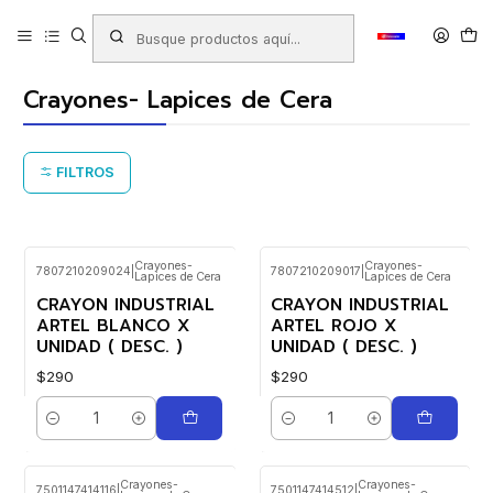
Inicio
Productos
LIBRERIA
Escolar
Lapices para Pintar
Crayones- Lapices de Cera
Crayones- Lapices de Cera
FILTROS
Crayones-
Crayones-
7807210209024
|
7807210209017
|
Lapices de Cera
Lapices de Cera
CRAYON INDUSTRIAL
CRAYON INDUSTRIAL
ARTEL BLANCO X
ARTEL ROJO X
UNIDAD ( DESC. )
UNIDAD ( DESC. )
$290
$290
Cantidad
Cantidad
Crayones-
Crayones-
7501147414116
|
7501147414512
|