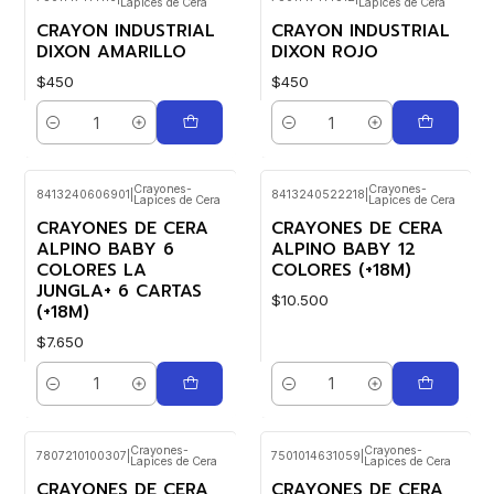
Lapices de Cera
Lapices de Cera
CRAYON INDUSTRIAL
CRAYON INDUSTRIAL
DIXON AMARILLO
DIXON ROJO
$450
$450
Cantidad
Cantidad
Crayones-
Crayones-
8413240606901
|
8413240522218
|
Lapices de Cera
Lapices de Cera
CRAYONES DE CERA
CRAYONES DE CERA
ALPINO BABY 6
ALPINO BABY 12
COLORES LA
COLORES (+18M)
JUNGLA+ 6 CARTAS
$10.500
(+18M)
$7.650
Cantidad
Cantidad
Crayones-
Crayones-
7807210100307
|
7501014631059
|
Lapices de Cera
Lapices de Cera
CRAYONES DE CERA
CRAYONES DE CERA