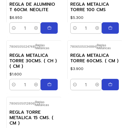
REGLA DE ALUMINIO
REGLA METALICA
T 60CM. NEOLITE
TORRE 100 CMS
$6.950
$5.300
Cantidad
Cantidad
Reglas
Reglas
7806505024748
|
7806505034884
|
Metálicas
Metálicas
REGLA METALICA
REGLA METALICA
TORRE 30CMS. ( CH )
TORRE 60CMS. ( CM )
( CM )
$3.900
$1.600
Cantidad
Cantidad
Reglas
7806505012806
|
Metálicas
REGLA TORRE
METALICA 15 CMS. (
CM )