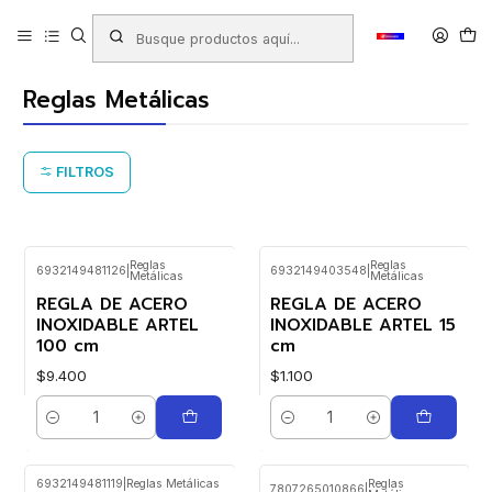
Inicio
Productos
LIBRERIA
Escolar
Reglas - Escuadras - Geometría
Reglas Metálicas
Reglas Metálicas
FILTROS
Reglas
Reglas
6932149481126
|
6932149403548
|
Metálicas
Metálicas
REGLA DE ACERO
REGLA DE ACERO
INOXIDABLE ARTEL
INOXIDABLE ARTEL 15
100 cm
cm
$9.400
$1.100
Cantidad
Cantidad
6932149481119
|
Reglas Metálicas
Reglas
7807265010866
|