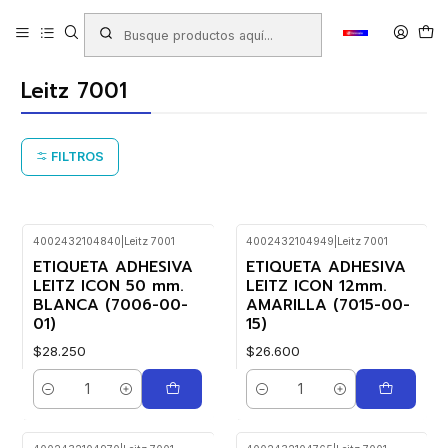
Inicio
Productos
MAQUINAS - EQUIPOS E INSUMOS PARA OFICINA
Impresora de Etiquetas
Leitz 7001
Leitz 7001
FILTROS
4002432104840
|
Leitz 7001
4002432104949
|
Leitz 7001
ETIQUETA ADHESIVA
ETIQUETA ADHESIVA
LEITZ ICON 50 mm.
LEITZ ICON 12mm.
BLANCA (7006-00-
AMARILLA (7015-00-
01)
15)
$28.250
$26.600
Cantidad
Cantidad