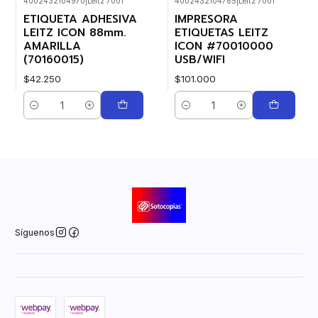
4002432104970
|
Leitz 7001
4002432104765
|
Leitz 7001
ETIQUETA ADHESIVA
IMPRESORA
LEITZ ICON 88mm.
ETIQUETAS LEITZ
AMARILLA
ICON #70010000
(70160015)
USB/WIFI
$42.250
$101.000
Cantidad
Cantidad
Síguenos