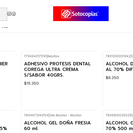
AL
7794640171741
|
Adultos
7801000001942
|
IER
ADHESIVO PROTESIS DENTAL
ALCOHOL D
COREGA ULTRA CREMA
AL 70% DIFE
S/SABOR 40GRS.
$6.250
$15.350
7804673140154
|
Gel Alcohol - Alcohol
7806810030021
|
Cantidad
Cantidad
ALCOHOL GEL DOÑA FRESIA
ALCOHOL G
95%
60 ml.
70% 500 ml