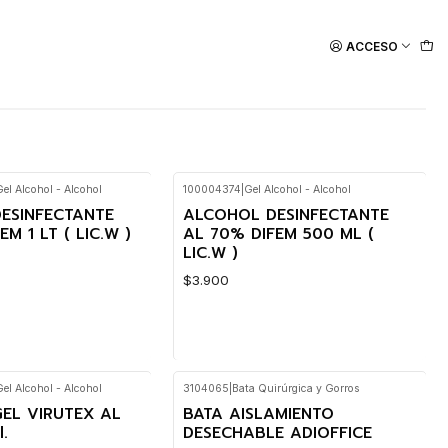
ACCESO
Gel Alcohol - Alcohol
100004374
|
Gel Alcohol - Alcohol
ESINFECTANTE
ALCOHOL DESINFECTANTE
M 1 LT ( LIC.W )
AL 70% DIFEM 500 ML (
LIC.W )
$3.900
Gel Alcohol - Alcohol
3104065
|
Bata Quirúrgica y Gorros
Cantidad
EL VIRUTEX AL
BATA AISLAMIENTO
.
DESECHABLE ADIOFFICE