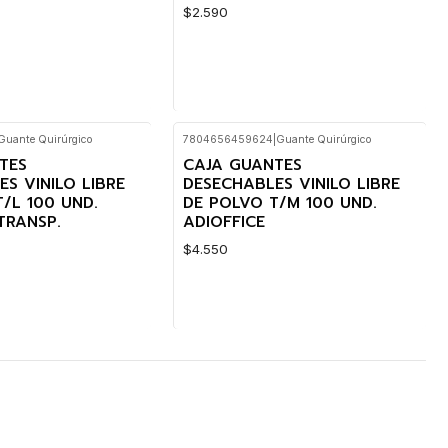
$2.590
Guante Quirúrgico
7804656459624
|
Guante Quirúrgico
Cantidad
TES
CAJA GUANTES
S VINILO LIBRE
DESECHABLES VINILO LIBRE
/L 100 UND.
DE POLVO T/M 100 UND.
TRANSP.
ADIOFFICE
$4.550
Cantidad