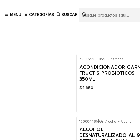
Inicio
Productos
ASEO Y PROTECCIÓN PERSONAL
MENÚ
CATEGORÍAS
BUSCAR
ASEO Y PROTECCIÓN PERSON
7509552930559
|
Shampoo
ACONDICIONADOR GARN
FRUCTIS PROBIOTICOS
350ML
$4.850
100004465
|
Gel Alcohol - Alcohol
Cantidad
ALCOHOL
DESNATURALIZADO AL 