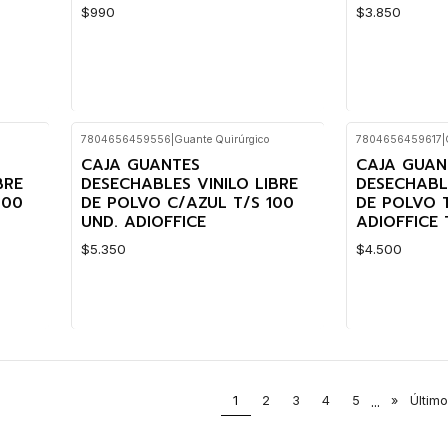
$990
$3.850
7804656459556
|
Guante Quirúrgico
7804656459617
|
Cantidad
Cantidad
CAJA GUANTES
CAJA GUAN
BRE
DESECHABLES VINILO LIBRE
DESECHABLE
100
DE POLVO C/AZUL T/S 100
DE POLVO T
UND. ADIOFFICE
ADIOFFICE 
$5.350
$4.500
Cantidad
Cantidad
1
2
3
4
5
...
»
Último