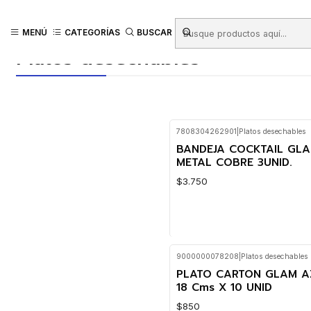
Inicio
Productos
COTILLÓN
Platos desechables
MENÚ
CATEGORÍAS
BUSCAR
Platos desechables
7808304262901
|
Platos desechables
BANDEJA COCKTAIL GL
METAL COBRE 3UNID.
$3.750
9000000078208
|
Platos desechables
Cantidad
PLATO CARTON GLAM A
18 Cms X 10 UNID
$850