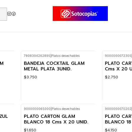
7808304262895
|
Platos desechables
9000000072305
AM
BANDEJA COCKTAIL GLAM
PLATO CAR
METAL PLATA 3UNID.
Cms X 20 U
$3.750
$2.750
9000000065000
|
Platos desechables
9000000070202
Cantidad
Cantidad
ZUL
PLATO CARTON GLAM
PLATO CA
BLANCO 18 Cms X 20 UNID.
BLANCO 18 
$1.650
$4.150