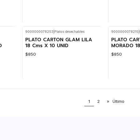
9000000078253
|
Platos desechables
9000000078215
|
Cantidad
Cantidad
PLATO CARTON GLAM LILA
PLATO CA
D
18 Cms X 10 UNID
MORADO 18
$850
$850
Cantidad
Cantidad
1
2
»
Último