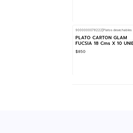
9000000078222
|
Platos desechables
Cantidad
PLATO CARTON GLAM
FUCSIA 18 Cms X 10 UNI
$850
Cantidad