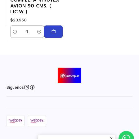
AVION 90 CMS. (
LIC.W )
$23.950
Cantidad
Síguenos
2026 Sotocopias Online.