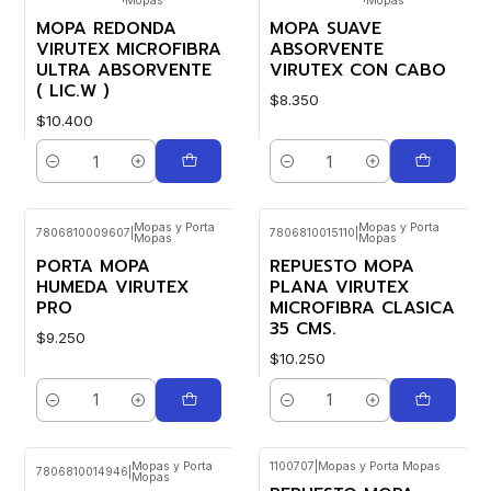
Mopas
Mopas
MOPA REDONDA
MOPA SUAVE
VIRUTEX MICROFIBRA
ABSORVENTE
ULTRA ABSORVENTE
VIRUTEX CON CABO
( LIC.W )
$8.350
$10.400
Cantidad
Cantidad
Mopas y Porta
Mopas y Porta
7806810009607
|
7806810015110
|
Mopas
Mopas
PORTA MOPA
REPUESTO MOPA
HUMEDA VIRUTEX
PLANA VIRUTEX
PRO
MICROFIBRA CLASICA
35 CMS.
$9.250
$10.250
Cantidad
Cantidad
Mopas y Porta
1100707
|
Mopas y Porta Mopas
7806810014946
|
Mopas