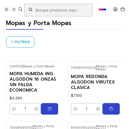
Inicio
Productos
ASEO INDUSTRIAL
Mopas y Porta Mopas
Mopas y Porta Mopas
FILTROS
230002
|
Mopas y Porta Mopas
Mopas y Porta
7806810014953
|
Mopas
MOPA HUMEDA ING
MOPA REDONDA
ALGODON 16 ONZAS
ALGODON VIRUTEX
SIN FALDA
CLASICA
ECONOMICA
$7.150
$3.290
Cantidad
Cantidad
Mopas y Porta
Mopas y Porta
7806810815116
|
8410951602000
|