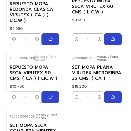
REPUESTO MOPA
REPUESTO MOPA
SECA VIRUTEX 60
REDONDA CLASICA
CMS ( LIC.W )
VIRUTEX ( CA ) (
LIC.W )
$9.550
$4.950
Cantidad
Cantidad
Mopas y Porta
Mopas y Porta
7806810007013
|
7806810015103
|
Mopas
Mopas
REPUESTO MOPA
SET MOPA PLANA
SECA VIRUTEX 90
VIRUTEX MICROFIBRA
CMS. ( CA ) ( LIC.W )
35 CMS. ( CA )
$10.750
$19.200
Cantidad
Cantidad
Mopas y Porta
7806810007006
|
Mopas
SET MOPA SECA
COMPLETA VIRUTEX