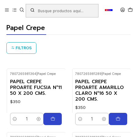
Inicio
Productos
LIBRERIA
Papeles y Cartones
Papelería en Pliegos
Papel Crepe
Papel Crepe
FILTROS
7807265981364
|
Papel Crepe
7807265981289
|
Papel Crepe
PAPEL CREPE
PAPEL CREPE
PROARTE FUCSIA N°11
PROARTE AMARILLO
50 X 200 CMS.
CLARO N°16 50 X
200 CMS.
$350
$350
Cantidad
Cantidad