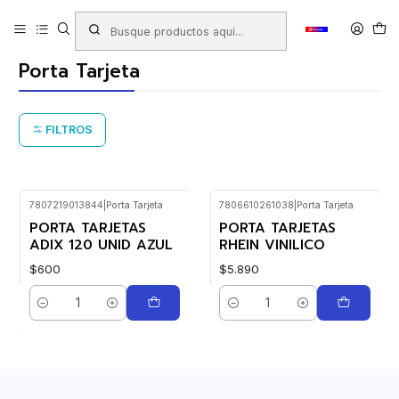
Inicio
Productos
LIBRERIA
Oficina
Porta Tarjeta
Porta Tarjeta
FILTROS
7807219013844
|
Porta Tarjeta
7806610261038
|
Porta Tarjeta
PORTA TARJETAS
PORTA TARJETAS
ADIX 120 UNID AZUL
RHEIN VINILICO
$600
$5.890
Cantidad
Cantidad