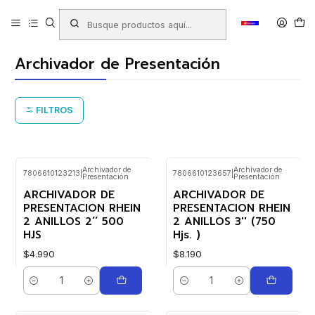
Inicio
Productos
LIBRERIA
Oficina
Archivo
Archivadores
Archivador de Presentación
Archivador de Presentación
FILTROS
Archivador de
Archivador de
7806610123213
|
7806610123657
|
Presentación
Presentación
ARCHIVADOR DE
ARCHIVADOR DE
PRESENTACION RHEIN
PRESENTACION RHEIN
2 ANILLOS 2´´ 500
2 ANILLOS 3'' (750
HJS
Hjs. )
$4.990
$8.190
Cantidad
Cantidad