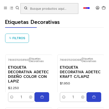
Inicio
Productos
LIBRERIA
Etiquetas Autoadhesivas
Etiquetas Manuales
Etiquetas Decorativas
Etiquetas Decorativas
FILTROS
Etiquetas
Etiquetas
7806515058160
|
7806515058368
|
Decorativas
Decorativas
ETIQUETA
ETIQUETA
DECORATIVA ADETEC
DECORATIVA ADETEC
DISEÑO COLOR CON
KRAFT C/LAPIZ
LAPIZ
$1.950
$2.250
Cantidad
Cantidad