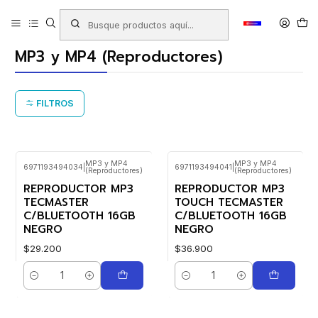
Inicio
Productos
TECNOLOGÍA
MP3 y MP4 (Reproductores)
MP3 y MP4 (Reproductores)
FILTROS
MP3 y MP4
MP3 y MP4
6971193494034
|
6971193494041
|
(Reproductores)
(Reproductores)
REPRODUCTOR MP3
REPRODUCTOR MP3
TECMASTER
TOUCH TECMASTER
C/BLUETOOTH 16GB
C/BLUETOOTH 16GB
NEGRO
NEGRO
$29.200
$36.900
Cantidad
Cantidad