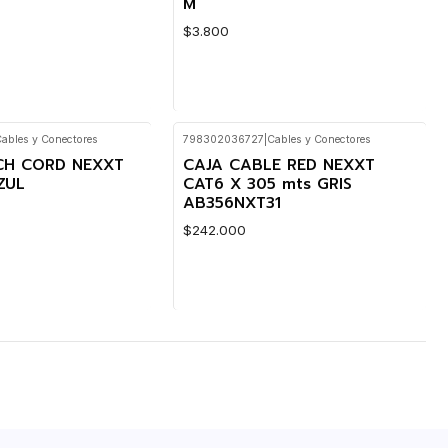
M
$3.800
ables y Conectores
798302036727
|
Cables y Conectores
Cantidad
Nuevo
CH CORD NEXXT
CAJA CABLE RED NEXXT
ZUL
CAT6 X 305 mts GRIS
AB356NXT31
$242.000
Cantidad