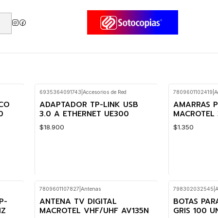
6935364091743
|
Accesorios de Red
7809601102419
|
A
CO
ADAPTADOR TP-LINK USB
AMARRAS P
0
3.0 A ETHERNET UE300
MACROTEL 
$18.900
$1.350
7809601107827
|
Antenas
798302032545
|
A
Cantidad
Cantidad
P-
ANTENA TV DIGITAL
BOTAS PAR
HZ
MACROTEL VHF/UHF AV135N
GRIS 100 U