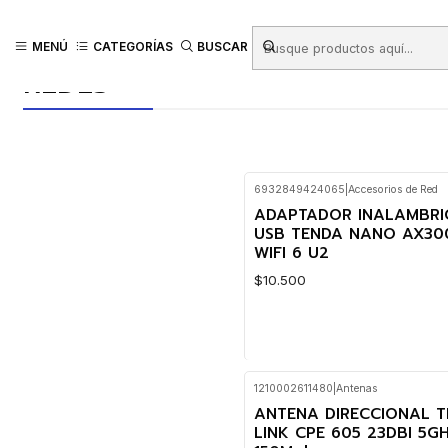
Inicio
Productos
REDES
MENÚ
CATEGORÍAS
BUSCAR
REDES
6932849424065
|
Accesorios de Red
ADAPTADOR INALAMBRI
USB TENDA NANO AX30
WIFI 6 U2
$10.500
1210002611480
|
Antenas
Cantidad
ANTENA DIRECCIONAL T
LINK CPE 605 23DBI 5G