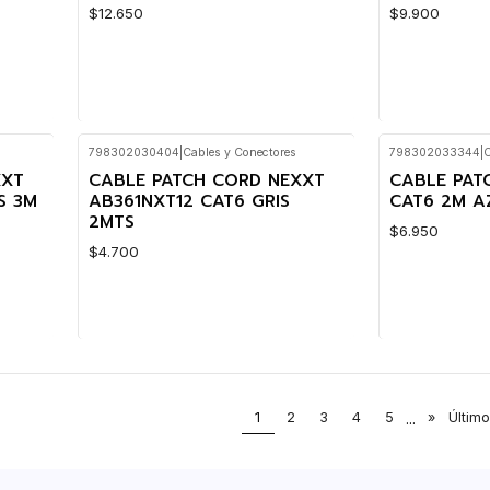
$12.650
$9.900
798302030404
|
Cables y Conectores
798302033344
|
C
Cantidad
Cantidad
XXT
CABLE PATCH CORD NEXXT
CABLE PAT
S 3M
AB361NXT12 CAT6 GRIS
CAT6 2M A
2MTS
$6.950
$4.700
Cantidad
Cantidad
1
2
3
4
5
...
»
Último