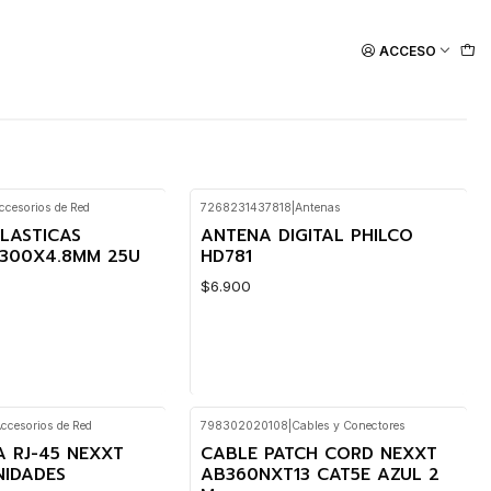
ACCESO
ccesorios de Red
7268231437818
|
Antenas
LASTICAS
ANTENA DIGITAL PHILCO
300X4.8MM 25U
HD781
$6.900
ccesorios de Red
798302020108
|
Cables y Conectores
Cantidad
A RJ-45 NEXXT
CABLE PATCH CORD NEXXT
NIDADES
AB360NXT13 CAT5E AZUL 2