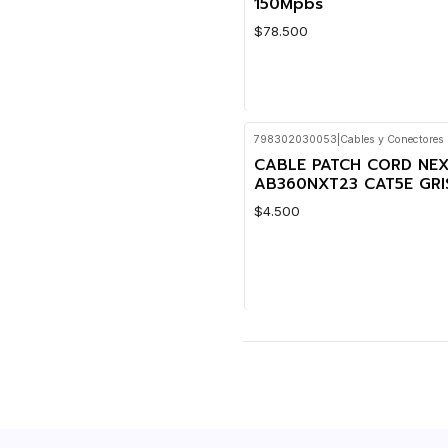
150Mpbs
$78.500
798302030053
|
Cables y Conectores
Cantidad
CABLE PATCH CORD NE
AB360NXT23 CAT5E GRI
$4.500
Cantidad