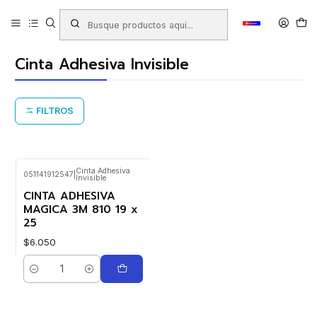
Inicio
Productos
LIBRERIA
Cintas Adhesivas - Scotch
Cinta Adhesiva Invisible
Cinta Adhesiva Invisible
FILTROS
Cinta Adhesiva
051141912547
|
Invisible
CINTA ADHESIVA
MAGICA 3M 810 19 x
25
$6.050
Cantidad