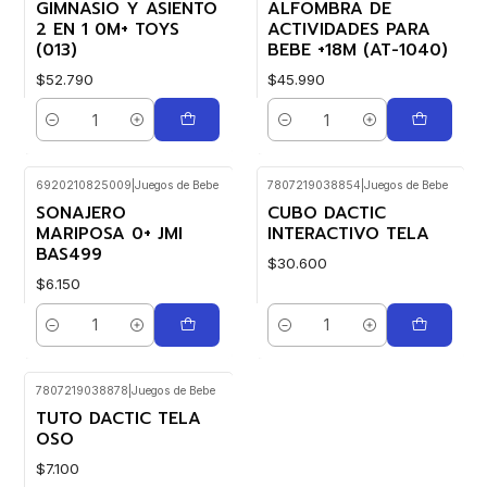
GIMNASIO Y ASIENTO
ALFOMBRA DE
2 EN 1 0M+ TOYS
ACTIVIDADES PARA
(013)
BEBE +18M (AT-1040)
$52.790
$45.990
Cantidad
Cantidad
6920210825009
|
Juegos de Bebe
7807219038854
|
Juegos de Bebe
SONAJERO
CUBO DACTIC
MARIPOSA 0+ JMI
INTERACTIVO TELA
BAS499
$30.600
$6.150
Cantidad
Cantidad
7807219038878
|
Juegos de Bebe
TUTO DACTIC TELA
OSO
$7.100