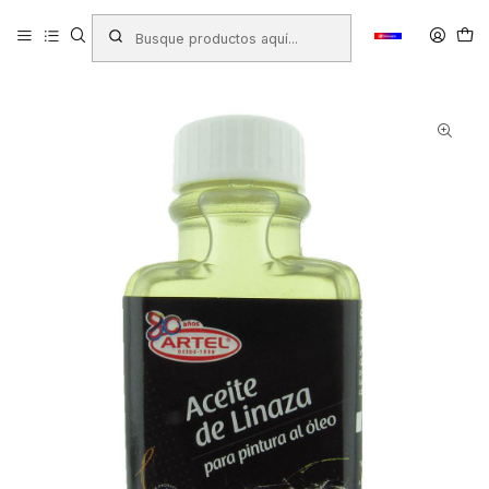
Inicio
Productos
LIBRERIA
Arte
Pinturas
Líquido - Solvente - Barniz
ACEITE DE LINAZA ARTEL PARA PINTURA AL OLEO 80ML.