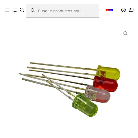
Inicio
Productos
LIBRERIA
Escolar
Química - Experimentos
AMPOLLETA LUZ LED 5MM COL/SURTIDOS G2001 KINDER MIX