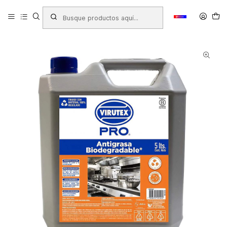
Inicio
Productos
ASEO HOGAR
Desengrasantes
ANTIGRASA VIRUTEX BIOBAMBU 5 LITROS ( CA ) ( LIC.W )