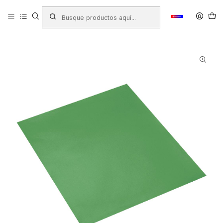
Inicio
Productos
LIBRERIA
Papeles y Cartones
Papelería en Pliegos
Cartulina Metalica
PLIEGO CARTULINA METALICA VERDE